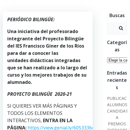
Saltar
al
Buscas
contenido
PERIÓDICO BILINGÜE:
Buscar:
Una iniciativa del profesorado
integrante del Proyecto Bilingüe
Categorí
del IES Francisco Giner de los Ríos
as
para dar a conocer las
Categoría
unidades didácticas integradas
que se han realizado a lo largo del
Entradas
curso y los mejores trabajos de su
reciente
alumnado.
s
PROYECTO BILINGÜE 2020-21
PUBLICACI
ALUMNOS
SI QUIERES VER MÁS PÁGINAS Y
CANDIDAT
TODOS LOS ELEMENTOS
A
INTERACTIVOS,
ENTRA EN LA
PREMIOS
PÁGINA:
https://view.genial.ly/6053336e13e6ba0d1704f