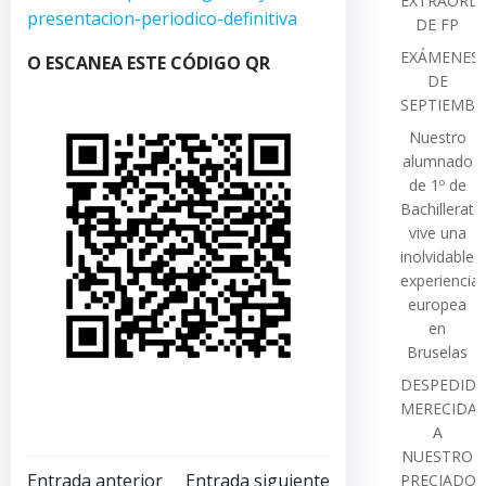
EXTRAORDI
presentacion-periodico-definitiva
DE FP
EXÁMENES
O ESCANEA ESTE CÓDIGO QR
DE
SEPTIEMBR
Nuestro
alumnado
de 1º de
Bachillerato
vive una
inolvidable
experiencia
europea
en
Bruselas
DESPEDIDA
MERECIDA
A
NUESTRO
Entrada anterior
Entrada siguiente
PRECIADO