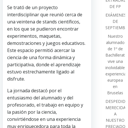
EXTRAORDI
DE FP
Se trató de un proyecto
interdisciplinar que reunió cerca de
EXÁMENES
una veintena de stands científicos,
DE
SEPTIEMBR
en los que se pudieron encontrar
experimentos, maquetas,
Nuestro
alumnado
demostraciones y juegos educativos.
de 1º de
Este espacio permitió acercar la
Bachillerato
ciencia de una forma dinámica y
vive una
participativa, donde el aprendizaje
inolvidable
estuvo estrechamente ligado al
experiencia
disfrute.
europea
en
La jornada destacó por el
Bruselas
entusiasmo del alumnado y del
DESPEDIDA
profesorado, el trabajo en equipo y
MERECIDA
la pasión por la ciencia,
A
convirtiéndose en una experiencia
NUESTRO
muy enriquecedora para toda la
PRECIADO