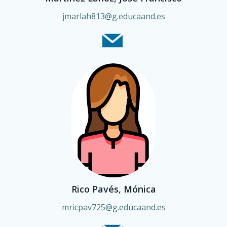
jmarlah813@g.educaand.es
Rico Pavés, Mónica
mricpav725@g.educaand.es