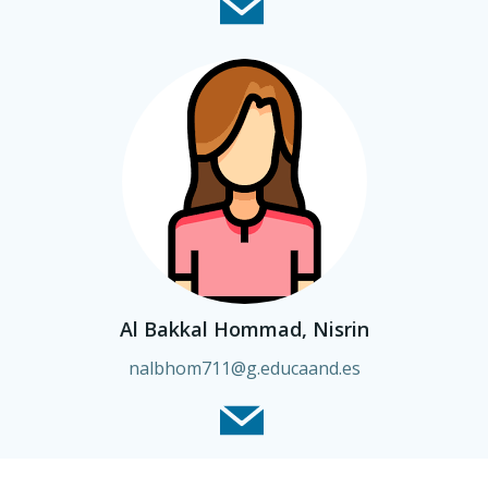
Al Bakkal Hommad, Nisrin
nalbhom711@g.educaand.es