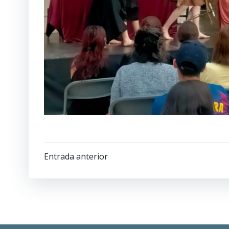
Navegación
Entrada anterior
por
las