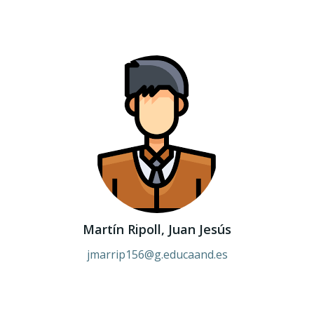
Martín Ripoll, Juan Jesús
jmarrip156@g.educaand.es