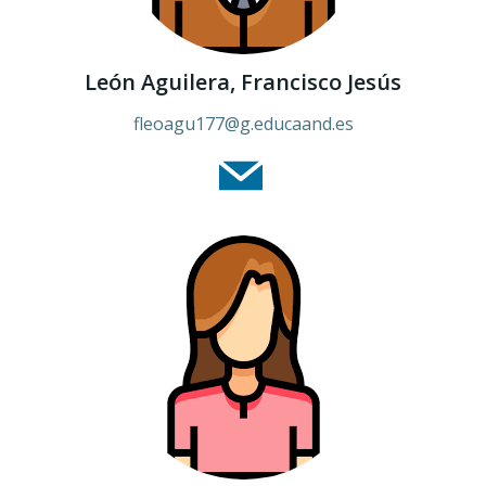
León Aguilera, Francisco Jesús
fleoagu177
@g.educaand.es