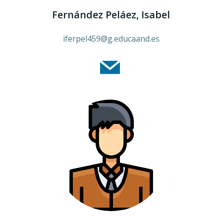
Fernández Peláez, Isabel
iferpel459@g.educaand.es