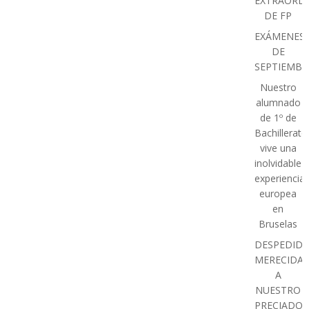
EXTRAORDI
DE FP
EXÁMENES
DE
SEPTIEMBR
Nuestro
alumnado
de 1º de
Bachillerato
vive una
inolvidable
experiencia
europea
en
Bruselas
DESPEDIDA
MERECIDA
A
NUESTRO
PRECIADO