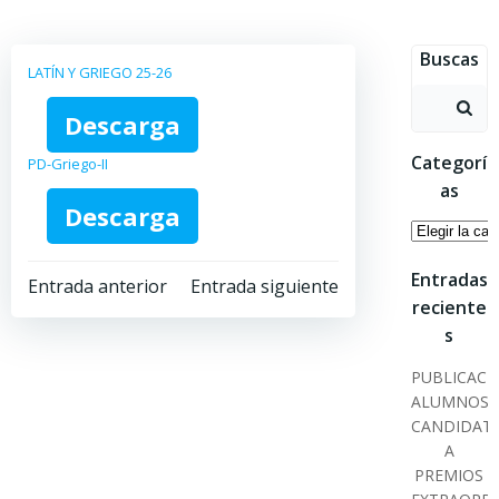
Saltar
al
Buscas
contenido
LATÍN Y GRIEGO 25-26
Buscar:
Descarga
Categorí
PD-Griego-II
as
Descarga
Categoría
Navegación
Navegación
Entradas
Entrada anterior
Entrada siguiente
reciente
por
por
s
PUBLICACI
las
las
ALUMNOS
CANDIDAT
entradas
entradas
A
PREMIOS