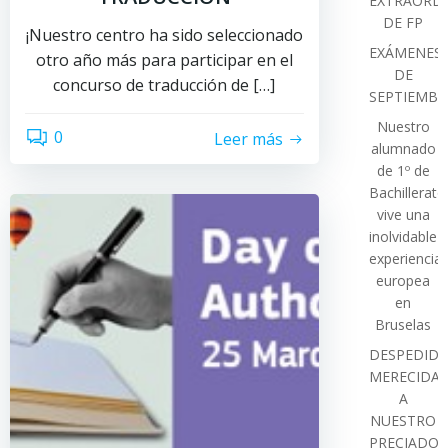
EXTRAORDI
DE FP
¡Nuestro centro ha sido seleccionado
EXÁMENES
otro año más para participar en el
DE
concurso de traducción de […]
SEPTIEMBR
Nuestro
0
Leer más
alumnado
de 1º de
Bachillerato
vive una
inolvidable
experiencia
europea
en
Bruselas
DESPEDIDA
MERECIDA
A
NUESTRO
PRECIADO