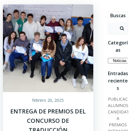
Saltar
al
Buscas
contenido
Buscar:
Categorí
as
Categoría
Entradas
reciente
s
PUBLICACI
febrero 20, 2025
ALUMNOS
ENTREGA DE PREMIOS DEL
CANDIDAT
A
CONCURSO DE
PREMIOS
TRADUCCIÓN