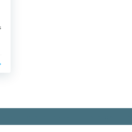
s
Francisco Giner de los Ríos. Created for free using WordPre