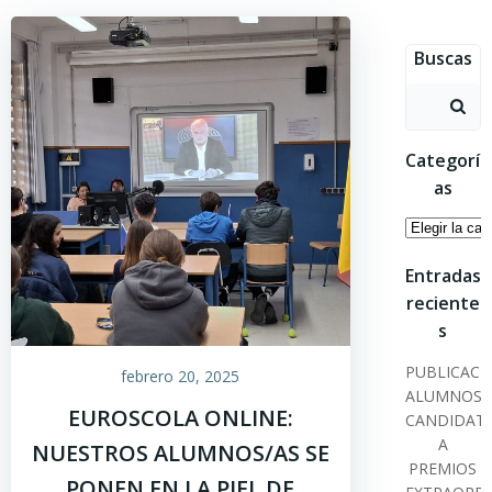
Saltar
al
Buscas
contenido
Buscar:
Categorí
as
Categoría
Entradas
reciente
s
PUBLICACI
febrero 20, 2025
ALUMNOS
EUROSCOLA ONLINE:
CANDIDAT
A
NUESTROS ALUMNOS/AS SE
PREMIOS
PONEN EN LA PIEL DE