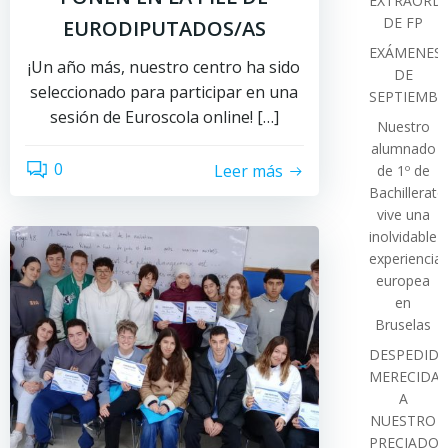
EXTRAORDI
DE FP
EURODIPUTADOS/AS
EXÁMENES
¡Un año más, nuestro centro ha sido
DE
seleccionado para participar en una
SEPTIEMBR
sesión de Euroscola online! […]
Nuestro
alumnado
0
Leer más
de 1º de
Bachillerato
vive una
inolvidable
experiencia
europea
en
Bruselas
DESPEDIDA
MERECIDA
A
NUESTRO
PRECIADO