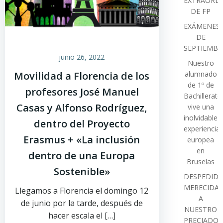
EXTRAORDI
DE FP
EXÁMENES
DE
SEPTIEMBR
junio 26, 2022
Nuestro
Movilidad a Florencia de los
alumnado
de 1º de
profesores José Manuel
Bachillerato
Casas y Alfonso Rodríguez,
vive una
inolvidable
dentro del Proyecto
experiencia
Erasmus + «La inclusión
europea
en
dentro de una Europa
Bruselas
Sostenible»
DESPEDIDA
MERECIDA
Llegamos a Florencia el domingo 12
A
de junio por la tarde, después de
NUESTRO
hacer escala el […]
PRECIADO