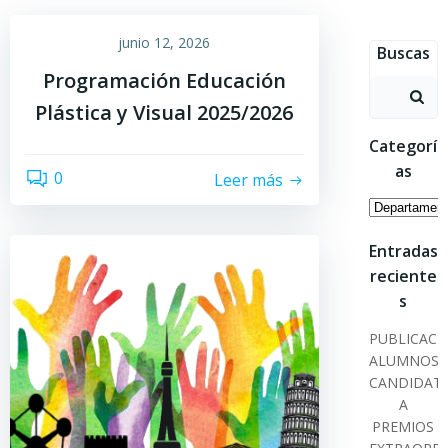
Saltar
al
junio 12, 2026
Buscas
contenido
Programación Educación
Buscar:
Plástica y Visual 2025/2026
Categorí
as
0
Leer más
Categoría
Entradas
reciente
s
PUBLICACI
ALUMNOS
CANDIDAT
A
PREMIOS