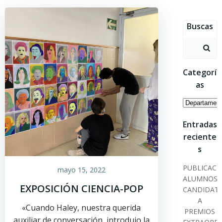
Saltar
al
Buscas
contenido
Buscar:
Categorí
as
Categoría
Entradas
reciente
s
PUBLICACI
mayo 15, 2022
ALUMNOS
EXPOSICIÓN CIENCIA-POP
CANDIDAT
A
«Cuando Haley, nuestra querida
PREMIOS
auxiliar de conversación, introdujo la