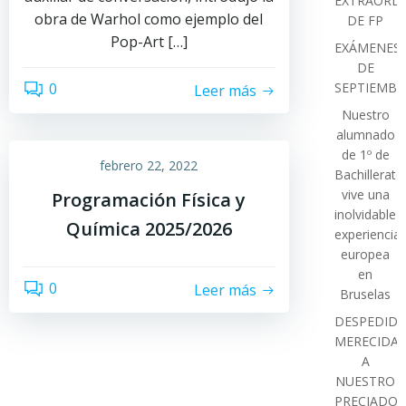
EXTRAORDI
obra de Warhol como ejemplo del
DE FP
Pop-Art […]
EXÁMENES
DE
SEPTIEMBR
0
Leer más
Nuestro
alumnado
de 1º de
febrero 22, 2022
Bachillerato
vive una
Programación Física y
inolvidable
Química 2025/2026
experiencia
europea
en
0
Leer más
Bruselas
DESPEDIDA
MERECIDA
A
NUESTRO
PRECIADO