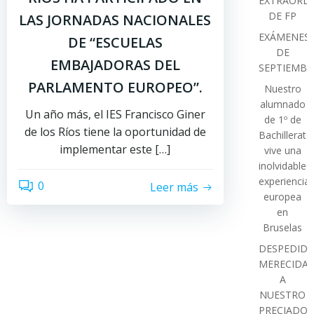
EXTRAORDI
DE FP
LAS JORNADAS NACIONALES
EXÁMENES
DE “ESCUELAS
DE
EMBAJADORAS DEL
SEPTIEMBR
PARLAMENTO EUROPEO”.
Nuestro
alumnado
Un año más, el IES Francisco Giner
de 1º de
de los Ríos tiene la oportunidad de
Bachillerato
implementar este […]
vive una
inolvidable
experiencia
0
Leer más
europea
en
Bruselas
DESPEDIDA
MERECIDA
A
NUESTRO
PRECIADO