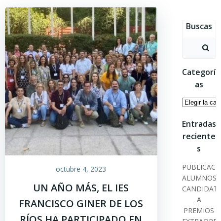
Saltar
al
Buscas
contenido
Buscar:
Categorí
as
Categoría
Entradas
reciente
s
PUBLICACI
octubre 4, 2023
ALUMNOS
UN AÑO MÁS, EL IES
CANDIDAT
A
FRANCISCO GINER DE LOS
PREMIOS
RÍOS HA PARTICIPADO EN