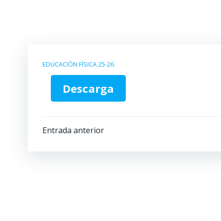
Saltar
al
contenido
EDUCACIÓN FÍSICA 25-26
Descarga
Navegación
Entrada anterior
por
las
entradas