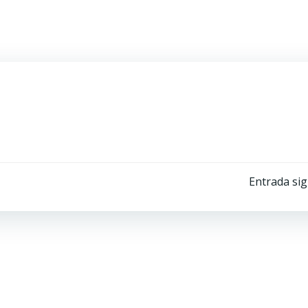
Navegación
Entrada sig
por
las
entradas