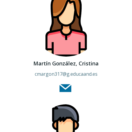
Martín González, Cristina
cmargon317
@g.educaand.es