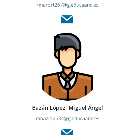
rmarort267@g.educaand.es
Bazán López, Miguel Ángel
mbazlop634@g.educaand.es