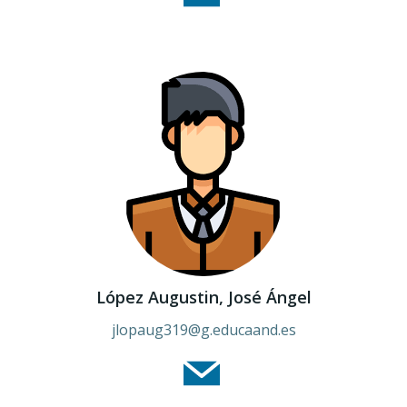
López Augustin, José Ángel
jlopaug319@g.educaand.es