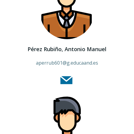
Pérez Rubiño, Antonio Manuel
aperrub601@g.educaand.es