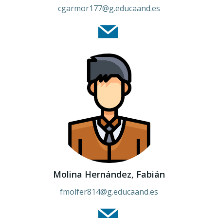
cgarmor177@g.educaand.es
Molina Hernández, Fabián
fmolfer814@g.educaand.es