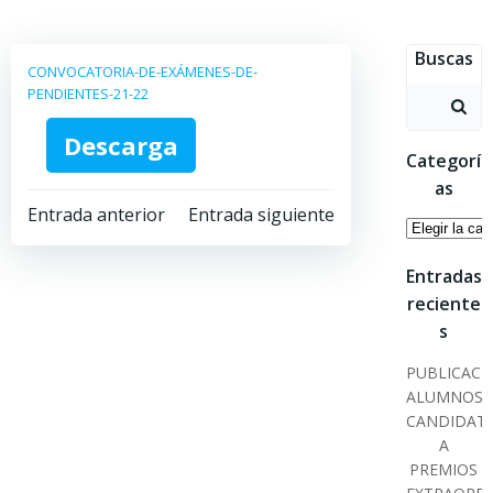
Saltar
al
Buscas
contenido
CONVOCATORIA-DE-EXÁMENES-DE-
PENDIENTES-21-22
Buscar:
Descarga
Categorí
as
Navegación
Navegación
Entrada anterior
Entrada siguiente
Categoría
por
por
Entradas
reciente
las
las
s
entradas
entradas
PUBLICACI
ALUMNOS
CANDIDAT
A
PREMIOS