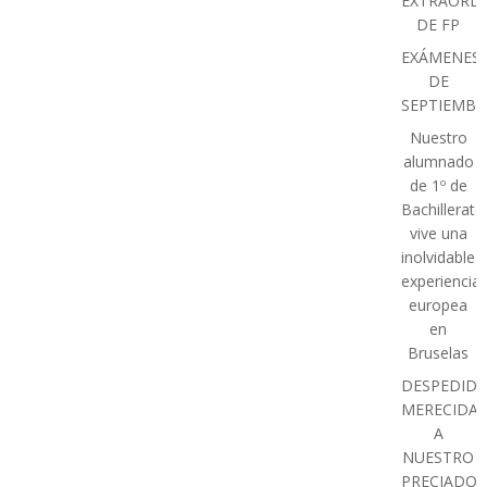
EXTRAORDI
DE FP
EXÁMENES
DE
SEPTIEMBR
Nuestro
alumnado
de 1º de
Bachillerato
vive una
inolvidable
experiencia
europea
en
Bruselas
DESPEDIDA
MERECIDA
A
NUESTRO
PRECIADO