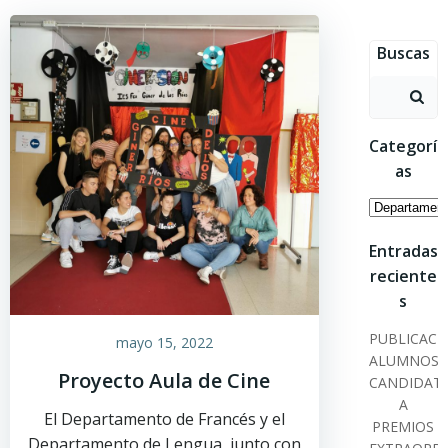
Saltar
al
Buscas
contenido
Buscar:
Categorí
as
Categoría
Entradas
reciente
s
PUBLICACI
mayo 15, 2022
ALUMNOS
Proyecto Aula de Cine
CANDIDAT
A
El Departamento de Francés y el
PREMIOS
Departamento de Lengua, junto con