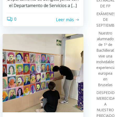
EXTRAORDI
el Departamento de Servicios a […]
DE FP
EXÁMENES
0
Leer más
DE
SEPTIEMBR
Nuestro
alumnado
de 1º de
Bachillerato
vive una
inolvidable
experiencia
europea
en
Bruselas
DESPEDIDA
MERECIDA
A
NUESTRO
PRECIADO