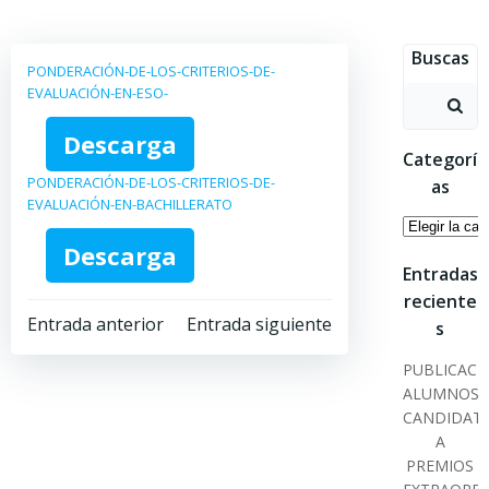
Saltar
al
Buscas
contenido
PONDERACIÓN-DE-LOS-CRITERIOS-DE-
EVALUACIÓN-EN-ESO-
Buscar:
Descarga
Categorí
PONDERACIÓN-DE-LOS-CRITERIOS-DE-
as
EVALUACIÓN-EN-BACHILLERATO
Categoría
Descarga
Entradas
reciente
Navegación
Navegación
Entrada anterior
Entrada siguiente
s
por
por
PUBLICACI
ALUMNOS
CANDIDAT
las
las
A
PREMIOS