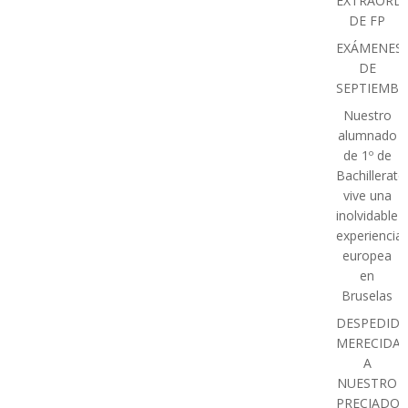
EXTRAORDI
DE FP
EXÁMENES
DE
SEPTIEMBR
Nuestro
alumnado
de 1º de
Bachillerato
vive una
inolvidable
experiencia
europea
en
Bruselas
DESPEDIDA
MERECIDA
A
NUESTRO
PRECIADO