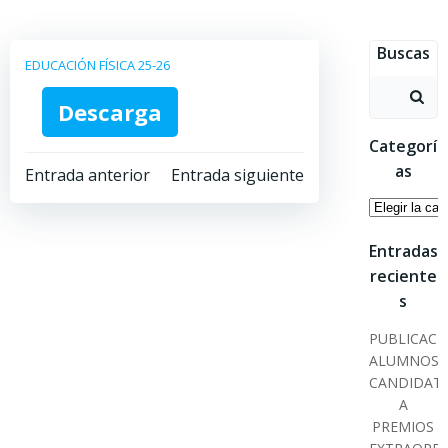
Saltar
al
Buscas
contenido
EDUCACIÓN FÍSICA 25-26
Buscar:
Descarga
Categorí
Navegación
Navegación
as
Entrada anterior
Entrada siguiente
Categoría
por
por
Entradas
las
las
reciente
s
entradas
entradas
PUBLICACI
ALUMNOS
CANDIDAT
A
PREMIOS