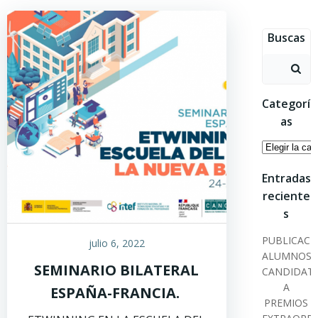
Saltar
al
Buscas
contenido
Buscar:
Categorí
as
Categoría
Entradas
reciente
s
PUBLICACI
julio 6, 2022
ALUMNOS
SEMINARIO BILATERAL
CANDIDAT
A
ESPAÑA-FRANCIA.
PREMIOS