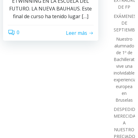
EXTRAORDI
ETWINNING EN LA ESCUELA DEL
DE FP
FUTURO. LA NUEVA BAUHAUS. Este
final de curso ha tenido lugar […]
EXÁMENES
DE
SEPTIEMBR
0
Leer más
Nuestro
alumnado
de 1º de
Bachillerato
vive una
inolvidable
experiencia
europea
en
Bruselas
DESPEDIDA
MERECIDA
A
NUESTRO
PRECIADO