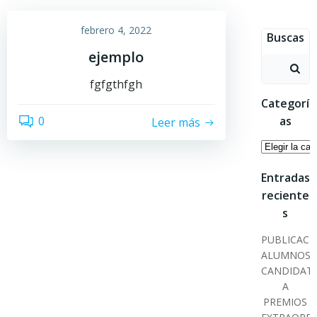
Saltar
al
febrero 4, 2022
Buscas
contenido
ejemplo
Buscar:
fgfgthfgh
Categorí
as
0
Leer más
Categoría
Entradas
reciente
s
PUBLICACI
ALUMNOS
CANDIDAT
A
PREMIOS