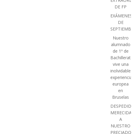
EXTRAORDI
DE FP
EXÁMENES
DE
SEPTIEMBR
Nuestro
alumnado
de 1º de
Bachillerato
vive una
inolvidable
experiencia
europea
en
Bruselas
DESPEDIDA
MERECIDA
A
NUESTRO
PRECIADO