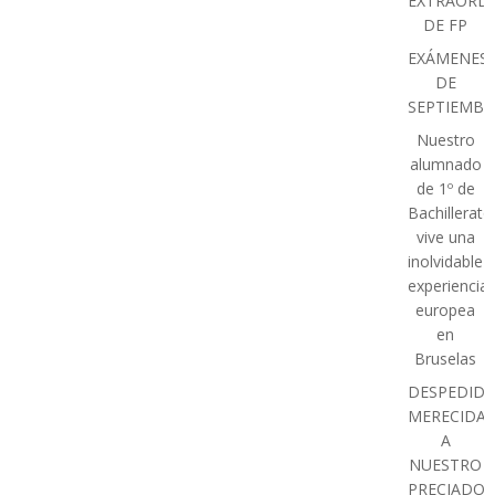
EXTRAORDI
DE FP
EXÁMENES
DE
SEPTIEMBR
Nuestro
alumnado
de 1º de
Bachillerato
vive una
inolvidable
experiencia
europea
en
Bruselas
DESPEDIDA
MERECIDA
A
NUESTRO
PRECIADO