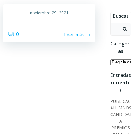
Saltar
al
noviembre 29, 2021
Buscas
contenido
Buscar:
0
Leer más
Categorí
as
Categoría
Entradas
reciente
s
PUBLICACI
ALUMNOS
CANDIDAT
A
PREMIOS