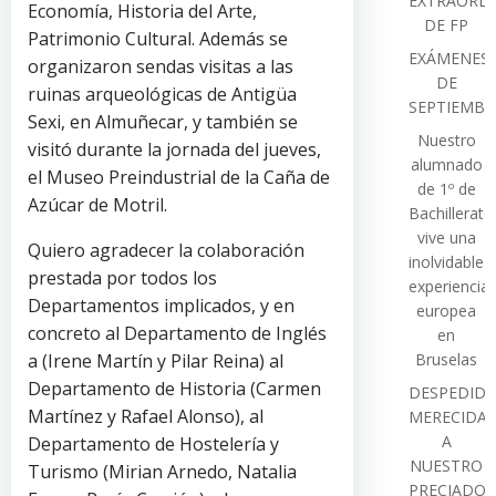
EXTRAORDI
Economía, Historia del Arte,
DE FP
Patrimonio Cultural. Además se
EXÁMENES
organizaron sendas visitas a las
DE
ruinas arqueológicas de Antigüa
SEPTIEMBR
Sexi, en Almuñecar, y también se
Nuestro
visitó durante la jornada del jueves,
alumnado
el Museo Preindustrial de la Caña de
de 1º de
Azúcar de Motril.
Bachillerato
vive una
Quiero agradecer la colaboración
inolvidable
prestada por todos los
experiencia
Departamentos implicados, y en
europea
concreto al Departamento de Inglés
en
a (Irene Martín y Pilar Reina) al
Bruselas
Departamento de Historia (Carmen
DESPEDIDA
Martínez y Rafael Alonso), al
MERECIDA
A
Departamento de Hostelería y
NUESTRO
Turismo (Mirian Arnedo, Natalia
PRECIADO