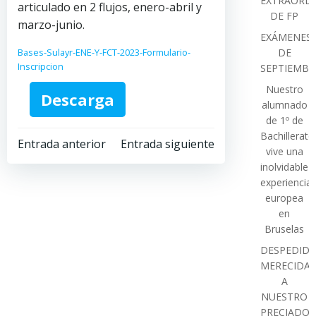
EXTRAORDI
articulado en 2 flujos, enero-abril y
DE FP
marzo-junio.
EXÁMENES
Bases-Sulayr-ENE-Y-FCT-2023-Formulario-
DE
Inscripcion
SEPTIEMBR
Nuestro
Descarga
alumnado
de 1º de
Bachillerato
Navegación
Navegación
Entrada anterior
Entrada siguiente
vive una
inolvidable
por
por
experiencia
europea
las
las
en
Bruselas
entradas
entradas
DESPEDIDA
MERECIDA
A
NUESTRO
PRECIADO