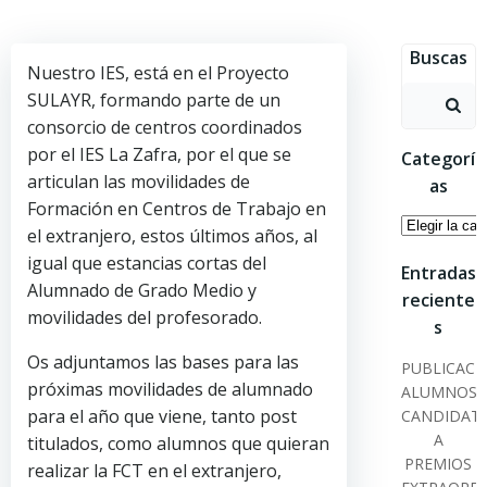
Saltar
al
Buscas
contenido
Nuestro IES, está en el Proyecto
Buscar:
SULAYR, formando parte de un
consorcio de centros coordinados
por el IES La Zafra, por el que se
Categorí
articulan las movilidades de
as
Formación en Centros de Trabajo en
Categoría
el extranjero, estos últimos años, al
igual que estancias cortas del
Entradas
Alumnado de Grado Medio y
reciente
movilidades del profesorado.
s
Os adjuntamos las bases para las
PUBLICACI
próximas movilidades de alumnado
ALUMNOS
para el año que viene, tanto post
CANDIDAT
A
titulados, como alumnos que quieran
PREMIOS
realizar la FCT en el extranjero,