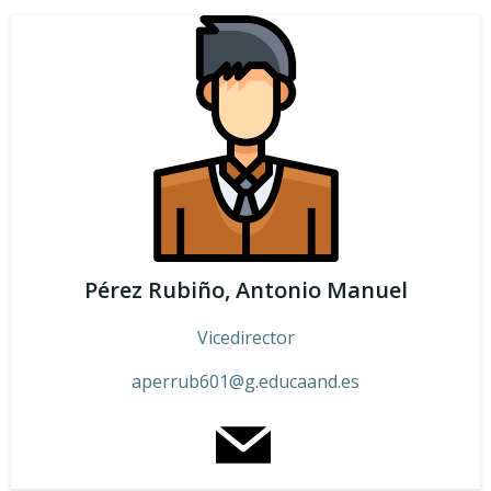
Pérez Rubiño, Antonio Manuel
Vicedirector
aperrub601
@g.educaand.es