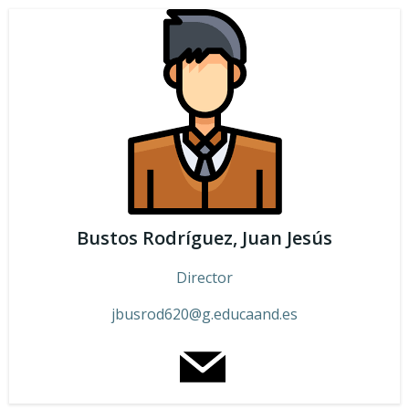
Saltar
al
contenido
Bustos Rodríguez, Juan Jesús
Director
jbusrod620@g.educaand.es