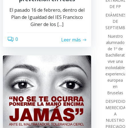
EXTRAORDI
DE FP
El pasado 16 de febrero, dentro del
EXÁMENES
Plan de Igualdad del IES Francisco
DE
Giner de los […]
SEPTIEMBR
Nuestro
0
Leer más
alumnado
de 1º de
Bachillerato
vive una
inolvidable
experiencia
europea
en
Bruselas
DESPEDIDA
MERECIDA
A
NUESTRO
PRECIADO