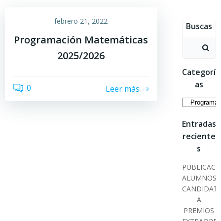
Saltar
al
febrero 21, 2022
Buscas
contenido
Programación Matemáticas
Buscar:
2025/2026
Categorí
as
0
Leer más
Categoría
Entradas
reciente
s
PUBLICACI
ALUMNOS
CANDIDAT
A
PREMIOS