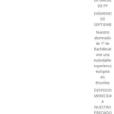
EXTRAORDI
DE FP
EXÁMENES
DE
SEPTIEMBR
Nuestro
alumnado
de 1º de
Bachillerato
vive una
inolvidable
experiencia
europea
en
Bruselas
DESPEDIDA
MERECIDA
A
NUESTRO
PRECIADO