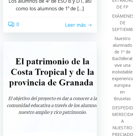
EXTRAORDI
Los alumnos de 4º de ESO B y D1, así
DE FP
como los alumnos de 1º de […]
EXÁMENES
DE
0
Leer más
SEPTIEMBR
Nuestro
alumnado
de 1º de
Bachillerato
vive una
inolvidable
experiencia
europea
en
Bruselas
DESPEDIDA
MERECIDA
A
NUESTRO
PRECIADO