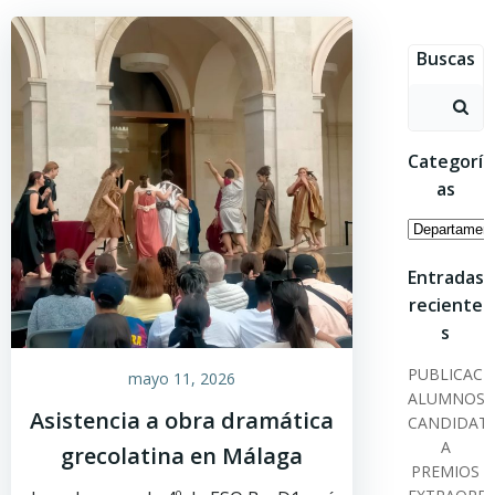
Saltar
al
Buscas
contenido
Buscar:
Categorí
as
Categoría
Entradas
reciente
s
PUBLICACI
mayo 11, 2026
ALUMNOS
Asistencia a obra dramática
CANDIDAT
A
grecolatina en Málaga
PREMIOS