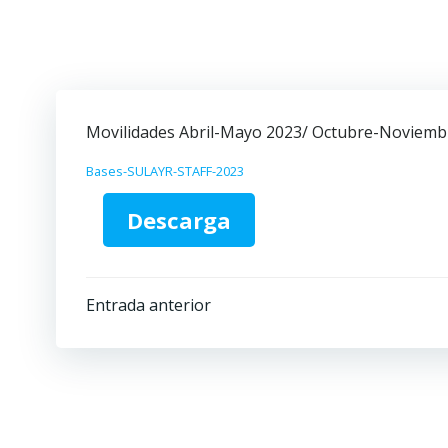
Saltar
al
contenido
Movilidades Abril-Mayo 2023/ Octubre-Noviemb
Bases-SULAYR-STAFF-2023
Descarga
Navegación
Entrada anterior
por
las