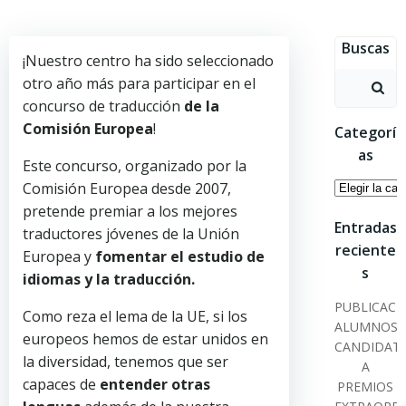
Saltar
al
Buscas
contenido
¡Nuestro centro ha sido seleccionado
Buscar:
otro año más para participar en el
concurso de traducción
de la
Comisión Europea
!
Categorí
as
Este concurso, organizado por la
Categoría
Comisión Europea desde 2007,
pretende premiar a los mejores
Entradas
traductores jóvenes de la Unión
reciente
Europea y
f
omentar el estudio de
s
idiomas y la traducción.
PUBLICACI
Como reza el lema de la UE, si los
ALUMNOS
europeos hemos de estar unidos en
CANDIDAT
la diversidad, tenemos que ser
A
capaces de
entender otras
PREMIOS