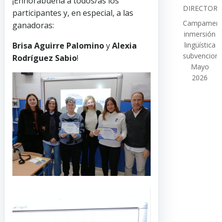
¡Enhorabuena a todos/as los
DIRECTOR
participantes y, en especial, a las
Campamen
ganadoras:
inmersión
Brisa Aguirre Palomino
y
Alexia
lingüística
subvencion
Rodríguez Sabio
!
Mayo
2026