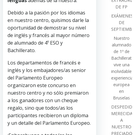
lenguas
además de la nuestra.
EXTRAORDI
DE FP
Debido a la pasión por los idiomas
EXÁMENES
en nuestro centro, quisimos darle la
DE
oportunidad de demostrar su nivel
SEPTIEMBR
de inglés y francés al mayor número
Nuestro
de alumnado de 4º ESO y
alumnado
Bachillerato.
de 1º de
Bachillerato
Los departamentos de francés e
vive una
inglés y los embajadores/as senior
inolvidable
del Parlamento Europeo
experiencia
europea
organizaron este concurso en
en
nuestro centro y no sólo premiaron
Bruselas
a los ganadores con un cheque
DESPEDIDA
regalo, sino que todos/as los
MERECIDA
participantes recibieron un diploma
A
y un detalle del Parlamento Europeo.
NUESTRO
PRECIADO