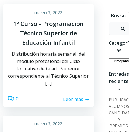
Saltar
al
marzo 3, 2022
Buscas
contenido
1º Curso – Programación
Buscar:
Técnico Superior de
Educación Infantil
Categorí
as
Distribución horaria semanal, del
Categoría
módulo profesional del Ciclo
formativo de Grado Superior
Entradas
correspondiente al Técnico Superior
reciente
[…]
s
0
Leer más
PUBLICACI
ALUMNOS
CANDIDAT
A
marzo 3, 2022
PREMIOS