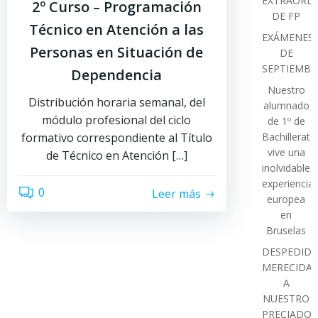
EXTRAORDI
2º Curso – Programación
DE FP
Técnico en Atención a las
EXÁMENES
Personas en Situación de
DE
SEPTIEMBR
Dependencia
Nuestro
Distribución horaria semanal, del
alumnado
módulo profesional del ciclo
de 1º de
formativo correspondiente al Título
Bachillerato
vive una
de Técnico en Atención […]
inolvidable
experiencia
0
Leer más
europea
en
Bruselas
DESPEDIDA
MERECIDA
A
NUESTRO
PRECIADO