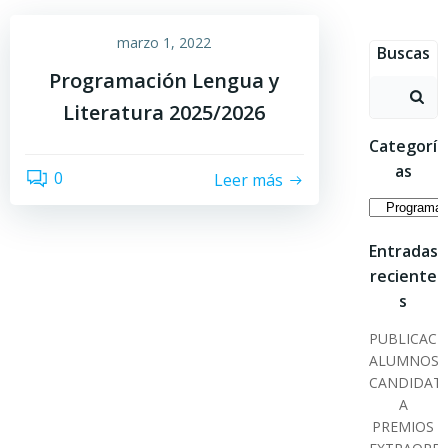
Saltar
al
marzo 1, 2022
Buscas
contenido
Programación Lengua y
Buscar:
Literatura 2025/2026
Categorí
as
0
Leer más
Categoría
Entradas
reciente
s
PUBLICACI
ALUMNOS
CANDIDAT
A
PREMIOS