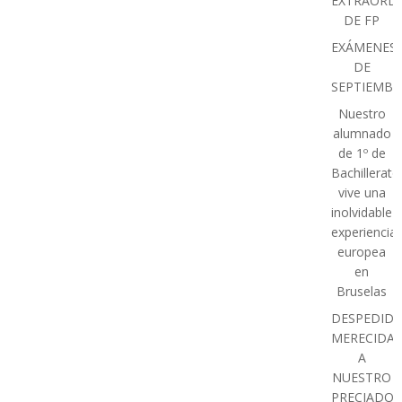
EXTRAORDI
DE FP
EXÁMENES
DE
SEPTIEMBR
Nuestro
alumnado
de 1º de
Bachillerato
vive una
inolvidable
experiencia
europea
en
Bruselas
DESPEDIDA
MERECIDA
A
NUESTRO
PRECIADO