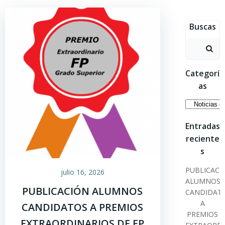
Saltar
al
Buscas
contenido
Buscar:
Categorí
as
Categoría
Entradas
reciente
s
PUBLICACI
julio 16, 2026
ALUMNOS
PUBLICACIÓN ALUMNOS
CANDIDAT
A
CANDIDATOS A PREMIOS
PREMIOS
EXTRAORDINARIOS DE FP