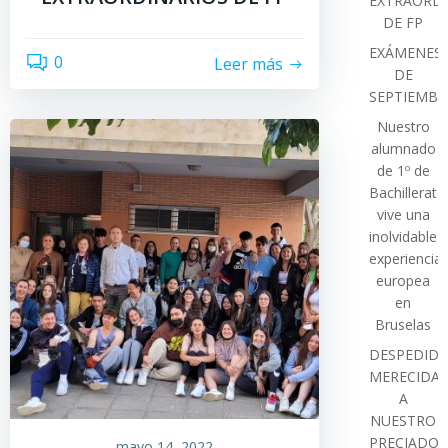
EXTRAORDI
DE FP
EXÁMENES
0
Leer más
DE
SEPTIEMBR
Nuestro
alumnado
de 1º de
Bachillerato
vive una
inolvidable
experiencia
europea
en
Bruselas
DESPEDIDA
MERECIDA
A
NUESTRO
PRECIADO
mayo 14, 2022