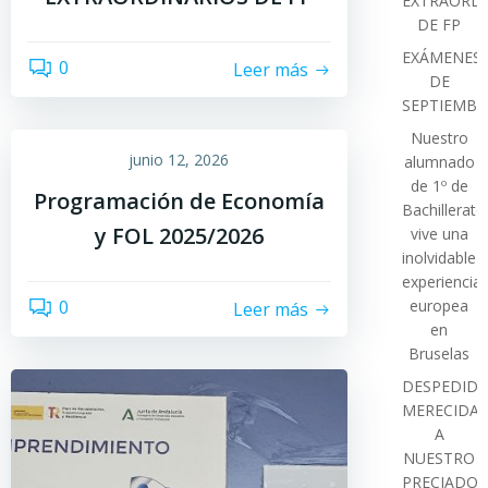
EXTRAORDI
DE FP
EXÁMENES
0
Leer más
DE
SEPTIEMBR
Nuestro
junio 12, 2026
alumnado
de 1º de
Programación de Economía
Bachillerato
y FOL 2025/2026
vive una
inolvidable
experiencia
europea
0
Leer más
en
Bruselas
DESPEDIDA
MERECIDA
A
NUESTRO
PRECIADO