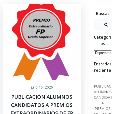
Saltar
al
Buscas
contenido
Buscar:
Categorí
as
Categoría
Entradas
reciente
s
PUBLICACI
julio 16, 2026
ALUMNOS
PUBLICACIÓN ALUMNOS
CANDIDAT
A
CANDIDATOS A PREMIOS
PREMIOS
EXTRAORDINARIOS DE FP