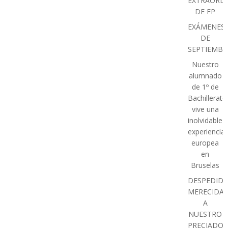
entradas
entradas
EXTRAORDI
DE FP
EXÁMENES
DE
SEPTIEMBR
Nuestro
alumnado
de 1º de
Bachillerato
vive una
inolvidable
experiencia
europea
en
Bruselas
DESPEDIDA
MERECIDA
A
NUESTRO
PRECIADO