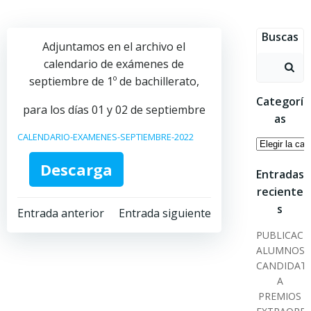
Saltar
al
Buscas
contenido
Adjuntamos en el archivo el
Buscar:
calendario de exámenes de
septiembre de 1º de bachillerato,
Categorí
para los días 01 y 02 de septiembre
as
CALENDARIO-EXAMENES-SEPTIEMBRE-2022
Categoría
Descarga
Entradas
reciente
Navegación
Navegación
s
Entrada anterior
Entrada siguiente
PUBLICACI
por
por
ALUMNOS
CANDIDAT
las
las
A
PREMIOS