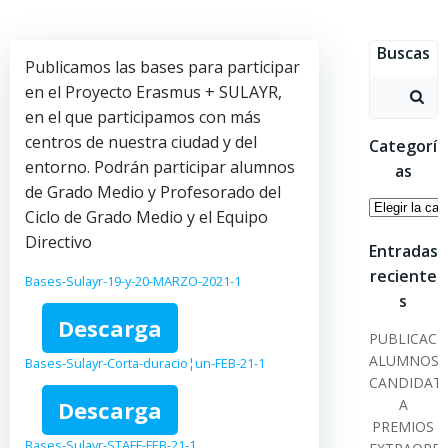
Saltar
al
Buscas
contenido
Publicamos las bases para participar
Buscar:
en el Proyecto Erasmus + SULAYR,
en el que participamos con más
centros de nuestra ciudad y del
Categorí
entorno. Podrán participar alumnos
as
de Grado Medio y Profesorado del
Categoría
Ciclo de Grado Medio y el Equipo
Directivo
Entradas
reciente
Bases-Sulayr-19-y-20-MARZO-2021-1
s
Descarga
PUBLICACI
ALUMNOS
Bases-Sulayr-Corta-duracio¦un-FEB-21-1
CANDIDAT
Descarga
A
PREMIOS
Bases-Sulayr-STAFF-FEB-21-1