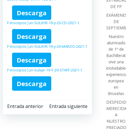
EXTRAORDI
DE FP
Descarga
EXÁMENES
DE
F-Inscripcio¦un-SULAYR-19-y-20-CD-2021-1
SEPTIEMBR
Descarga
Nuestro
alumnado
F-Inscripcio¦un-SULAYR-19-y-20-MARZO-2021-1
de 1º de
Bachillerato
Descarga
vive una
inolvidable
F-Inscripcio¦un-Sulayr-19-Y-20-STAFF-2021-1
experiencia
europea
Descarga
en
Bruselas
DESPEDIDA
Navegación
Navegación
Entrada anterior
Entrada siguiente
MERECIDA
A
por
por
NUESTRO
PRECIADO