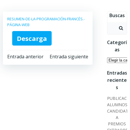
Saltar
al
Buscas
contenido
RESUMEN-DE-LA-PROGRAMACIÓN-FRANCÉS.-
PÁGINA-WEB
Buscar:
Descarga
Categorí
as
Navegación
Navegación
Entrada anterior
Entrada siguiente
Categoría
por
por
Entradas
reciente
las
las
s
entradas
entradas
PUBLICACI
ALUMNOS
CANDIDAT
A
PREMIOS