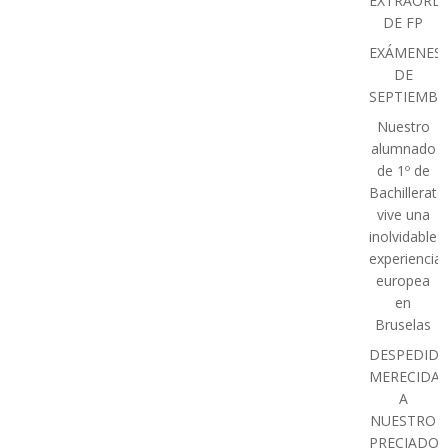
EXTRAORDI
DE FP
EXÁMENES
DE
SEPTIEMBR
Nuestro
alumnado
de 1º de
Bachillerato
vive una
inolvidable
experiencia
europea
en
Bruselas
DESPEDIDA
MERECIDA
A
NUESTRO
PRECIADO