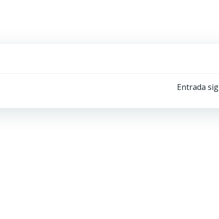
Navegación
Entrada sig
por
las
entradas